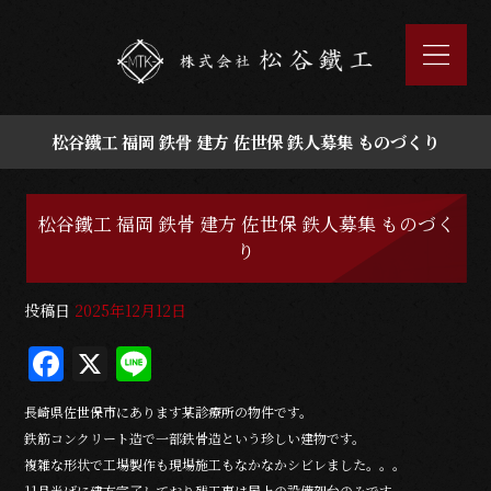
松谷鐵工 福岡 鉄骨 建方 佐世保 鉄人募集 ものづくり
松谷鐵工 福岡 鉄骨 建方 佐世保 鉄人募集 ものづく
り
投稿日
2025年12月12日
F
X
Li
a
n
長崎県佐世保市にあります某診療所の物件です。
c
e
鉄筋コンクリート造で一部鉄骨造という珍しい建物です。
e
複雑な形状で工場製作も現場施工もなかなかシビレました。。。
11月半ばに建方完了しており残工事は屋上の設備架台のみです。