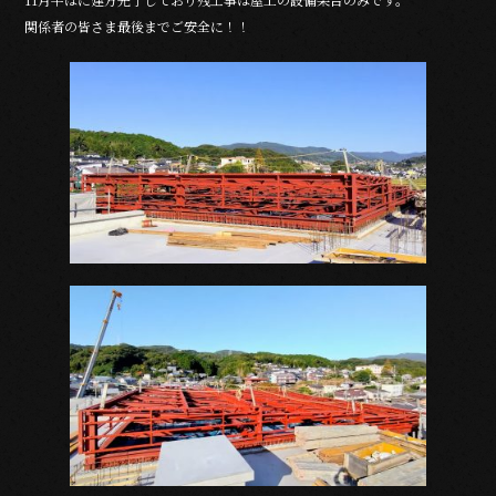
b
関係者の皆さま最後までご安全に！！
o
o
k