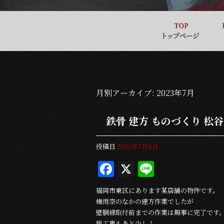
月別アーカイブ:
2023年7月
鉄骨 建方 ものづくり 松谷
投稿日
2023年7月6日
F
X
Li
a
n
福岡市東区にあります某店舗の物件です。
c
e
梅雨空のなかの建方作業でしたが
e
壁胴縁取付前までの作業は無事に完了です
残工事もあと少し！