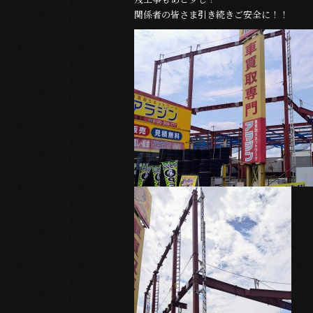
b
関係者の皆さま引き続きご安全に！！
o
o
k