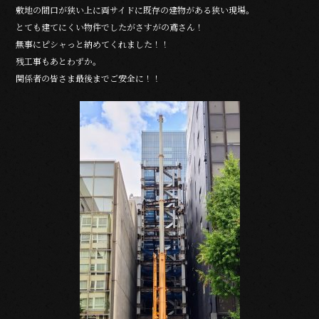
b
敷地の間口が狭い上に両サイドに既存の建物がある狭い現場。
とても建てにくい物件でしたがさすがの鳶さん！
o
無事にピシャっと納めてくれました！！
o
残工事もあとわずか。
k
関係者の皆さま最後までご安全に！！