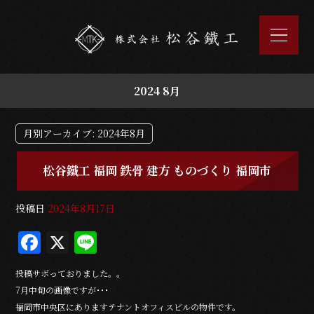
2024 8月
月別アーカイブ:
2024年8月
松谷鐵工 福岡 鉄骨 建方 ものづくり 福岡市
投稿日
2024年8月17日
F
X
Li
a
n
投稿サボっておりました。。
c
e
7月中旬の画像ですが･･･
e
福岡市中央区にありますテナントオフィスビルの物件です。