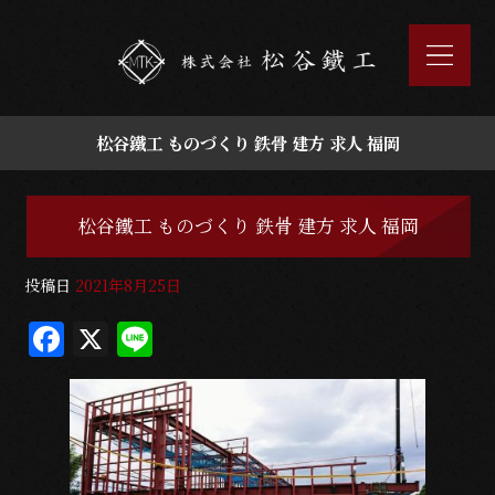
松谷鐵工 ものづくり 鉄骨 建方 求人 福岡
松谷鐵工 ものづくり 鉄骨 建方 求人 福岡
投稿日
2021年8月25日
F
X
Li
a
n
c
e
e
b